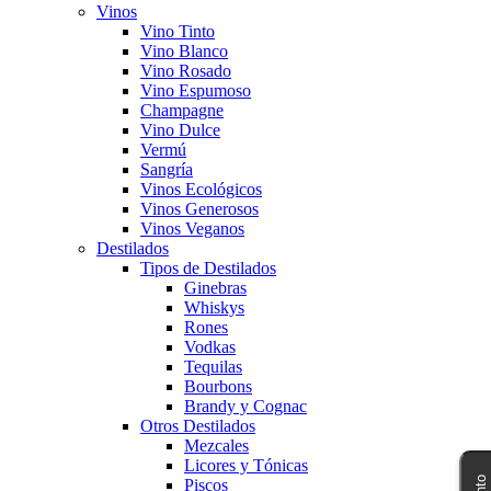
Vinos
Vino Tinto
Vino Blanco
Vino Rosado
Vino Espumoso
Champagne
Vino Dulce
Vermú
Sangría
Vinos Ecológicos
Vinos Generosos
Vinos Veganos
Destilados
Tipos de Destilados
Ginebras
Whiskys
Rones
Vodkas
Tequilas
Bourbons
Brandy y Cognac
Otros Destilados
Mezcales
Licores y Tónicas
Piscos