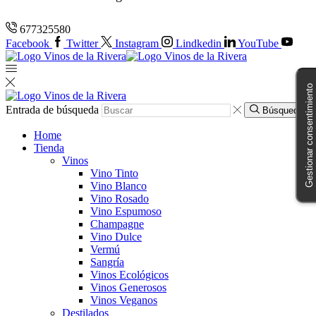
677325580
Facebook
Twitter
Instagram
Lindkedin
YouTube
Gestionar consentimiento
Entrada de búsqueda
Búsqueda
Home
Tienda
Vinos
Vino Tinto
Vino Blanco
Vino Rosado
Vino Espumoso
Champagne
Vino Dulce
Vermú
Sangría
Vinos Ecológicos
Vinos Generosos
Vinos Veganos
Destilados