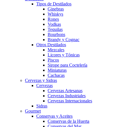
Tipos de Destilados
Ginebras
Whiskys
Rones
Vodkas
Tequilas
Bourbons
Brandy y Cognac
Otros Destilados
Mezcales
Licores y Tónicas
Piscos
Sirope para Coctelería
Miniaturas
Cachacas
Cervezas y Sidras
Cervezas
Cervezas Artesanas
Cervezas Industriales
Cervezas Internacionales
Sidras
Gourmet
Conservas y Aceites
Conservas de la Huerta
Conservas del Mar